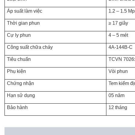
Áp suất làm việc
1.2 – 1.5 M
Thời gian phun
≥ 17 giây
Cự ly phun
4 – 5 mét
Công suất chữa cháy
4A-144B-C
Tiêu chuẩn
TCVN 7026
Phụ kiện
Vòi phun
Chứng nhận
Tem kiểm đ
Hạn sử dụng
05 năm
Bảo hành
12 tháng