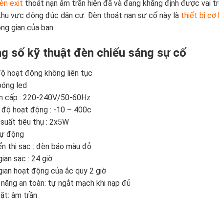
èn exit
thoát nạn âm trần hiện đã và đang khẳng định được vai tr
hu vực đông đúc dân cư. Đèn thoát nạn sự cố này là
thiết bị c
ng gian của bạn.
g số kỹ thuật đèn chiếu sáng sự cố
ộ hoạt động không liên tục
bóng led
n cấp : 220-240V/50-60Hz
 độ hoạt động : -10 – 400c
suất tiêu thụ : 2x5W
tự động
ển thị sạc : đèn báo màu đỏ
ian sạc : 24 giờ
gian hoạt động của ắc quy 2 giờ
năng an toàn: tự ngắt mạch khi nạp đủ
ặt: âm trần