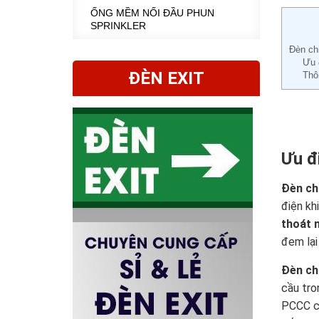
ỐNG MỀM NỐI ĐẦU PHUN
SPRINKLER
Đèn ch
Ưu 
ĐÈN EXIT
Thô
Ưu đ
Đèn ch
điện kh
thoát 
đem lại
Đèn ch
cầu tro
PCCC
c