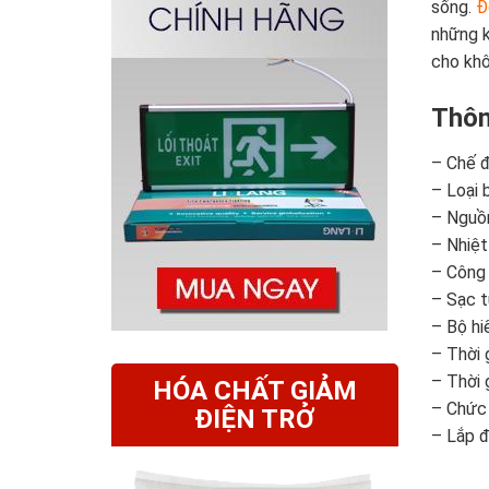
sống.
Đ
những k
cho khô
Thôn
– Chế đ
– Loại 
– Nguồ
– Nhiệt
– Công 
– Sạc 
– Bộ hi
– Thời g
– Thời 
HÓA CHẤT GIẢM
– Chức 
ĐIỆN TRỞ
– Lắp đ