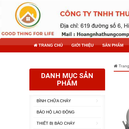
TRANG CHỦ
GIỚI THIỆU
SẢN PHẨM
Trang
DANH MỤC SẢN
PHẨM
BÌNH CHỮA CHÁY
BẢO HỘ LAO ĐỘNG
THIẾT BỊ BÁO CHÁY