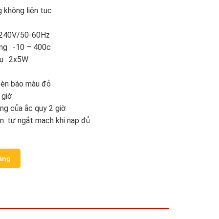
 không liên tục
-240V/50-60Hz
ng : -10 – 400c
hụ : 2x5W
 đèn báo màu đỏ
 giờ
ng của ắc quy 2 giờ
n: tự ngắt mạch khi nạp đủ
àng