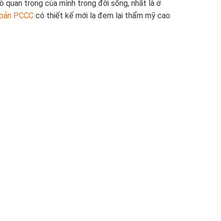
ò quan trọng của mình trong đời sống, nhất là ở
ơ bản PCCC
có thiết kế mới lạ đem lại thẩm mỹ cao