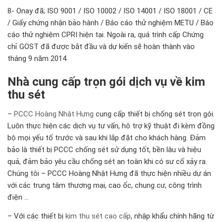
8- Onay đã; ISO 9001 / ISO 10002 / ISO 14001 / ISO 18001 / CE
/ Giấy chứng nhận bảo hành / Báo cáo thử nghiệm METU / Báo
cáo thử nghiệm CPRI hiện tại. Ngoài ra, quá trình cấp Chứng
chỉ GOST đã được bắt đầu và dự kiến sẽ hoàn thành vào
tháng 9 năm 2014
Nhà cung cấp trọn gói dịch vụ về kim
thu sét
–
PCCC Hoàng Nhật Hưng
cung cấp thiết bị chống sét trọn gói.
Luôn thực hiện các dịch vụ tư vấn, hô trợ kỹ thuật đi kèm đồng
bộ mọi yếu tố trước và sau khi lắp đặt cho khách hàng. Đảm
bảo là
thiết bị PCCC
chống sét sử dụng tốt, bền lâu và hiệu
quả, đảm bảo yêu cầu chống sét an toàn khi có sư cố xảy ra.
Chúng tôi – PCCC Hoàng Nhật Hưng đã thực hiện nhiều dự án
với các trung tâm thương mại, cao ốc, chung cư, công trình
điện …
– Với các thiết bị
kim thu sét cao cấp
, nhập khẩu chính hãng từ