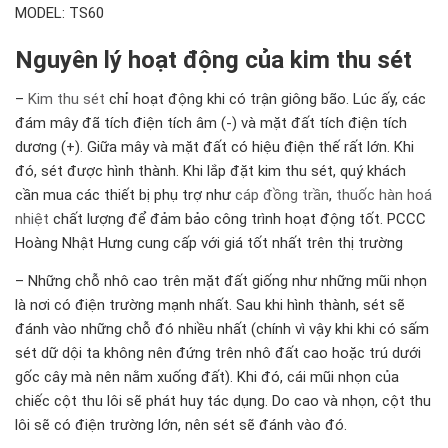
MODEL: TS60
Nguyên lý hoạt động của kim thu sét
–
Kim thu sét
chỉ hoạt động khi có trận giông bão. Lúc ấy, các
đám mây đã tích điện tích âm (-) và mặt đất tích điện tích
dương (+). Giữa mây và mặt đất có hiệu điện thế rất lớn. Khi
đó, sét được hình thành. Khi lắp đặt kim thu sét, quý khách
cần mua các thiết bị phụ trợ như
cáp đồng trần
,
thuốc hàn hoá
nhiệt
chất lượng để đảm bảo công trình hoạt động tốt. PCCC
Hoàng Nhật Hưng cung cấp với giá tốt nhất trên thị trường
– Những chỗ nhô cao trên mặt đất giống như những mũi nhọn
là nơi có điện trường mạnh nhất. Sau khi hình thành, sét sẽ
đánh vào những chỗ đó nhiều nhất (chính vì vậy khi khi có sấm
sét dữ dội ta không nên đứng trên nhô đất cao hoặc trú dưới
gốc cây mà nên nằm xuống đất). Khi đó, cái mũi nhọn của
chiếc cột thu lôi sẽ phát huy tác dụng. Do cao và nhọn, cột thu
lôi sẽ có điện trường lớn, nên sét sẽ đánh vào đó.