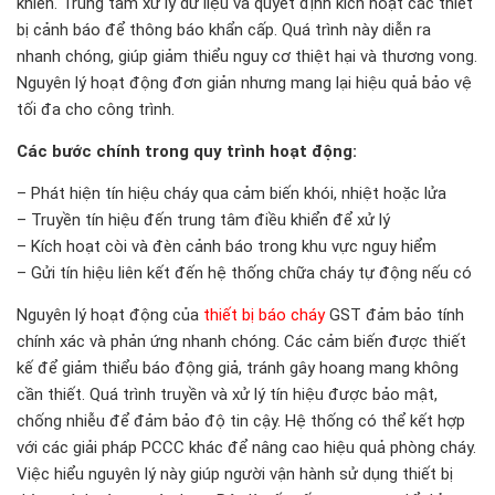
khiển. Trung tâm xử lý dữ liệu và quyết định kích hoạt các thiết
bị cảnh báo để thông báo khẩn cấp. Quá trình này diễn ra
nhanh chóng, giúp giảm thiểu nguy cơ thiệt hại và thương vong.
Nguyên lý hoạt động đơn giản nhưng mang lại hiệu quả bảo vệ
tối đa cho công trình.
Các bước chính trong quy trình hoạt động:
– Phát hiện tín hiệu cháy qua cảm biến khói, nhiệt hoặc lửa
– Truyền tín hiệu đến trung tâm điều khiển để xử lý
– Kích hoạt còi và đèn cảnh báo trong khu vực nguy hiểm
– Gửi tín hiệu liên kết đến hệ thống chữa cháy tự động nếu có
Nguyên lý hoạt động của
thiết bị báo cháy
GST đảm bảo tính
chính xác và phản ứng nhanh chóng. Các cảm biến được thiết
kế để giảm thiểu báo động giả, tránh gây hoang mang không
cần thiết. Quá trình truyền và xử lý tín hiệu được bảo mật,
chống nhiễu để đảm bảo độ tin cậy. Hệ thống có thể kết hợp
với các giải pháp PCCC khác để nâng cao hiệu quả phòng cháy.
Việc hiểu nguyên lý này giúp người vận hành sử dụng thiết bị