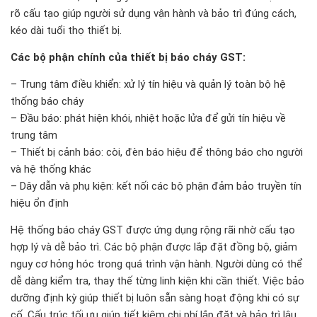
rõ cấu tạo giúp người sử dụng vận hành và bảo trì đúng cách,
kéo dài tuổi thọ thiết bị.
Các bộ phận chính của thiết bị báo cháy GST:
– Trung tâm điều khiển: xử lý tín hiệu và quản lý toàn bộ hệ
thống báo cháy
– Đầu báo: phát hiện khói, nhiệt hoặc lửa để gửi tín hiệu về
trung tâm
– Thiết bị cảnh báo: còi, đèn báo hiệu để thông báo cho người
và hệ thống khác
– Dây dẫn và phụ kiện: kết nối các bộ phận đảm bảo truyền tín
hiệu ổn định
Hệ thống báo cháy GST được ứng dụng rộng rãi nhờ cấu tạo
hợp lý và dễ bảo trì. Các bộ phận được lắp đặt đồng bộ, giảm
nguy cơ hỏng hóc trong quá trình vận hành. Người dùng có thể
dễ dàng kiểm tra, thay thế từng linh kiện khi cần thiết. Việc bảo
dưỡng định kỳ giúp thiết bị luôn sẵn sàng hoạt động khi có sự
cố. Cấu trúc tối ưu giúp tiết kiệm chi phí lắp đặt và bảo trì lâu